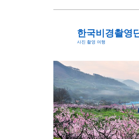
첫
번
째
한국비경촬영
컨
사진 촬영 여행
텐
츠
로
뛰
어
넘
기