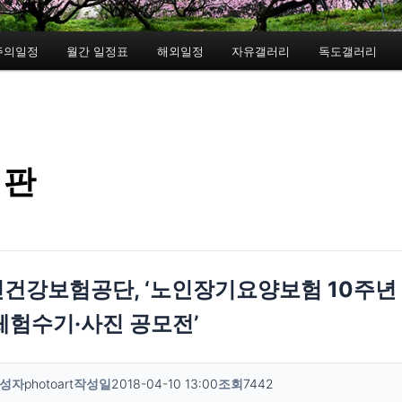
주의일정
월간 일정표
해외일정
자유갤러리
독도갤러리
시판
건강보험공단, ‘노인장기요양보험 10주년
체험수기·사진 공모전’
성자
photoart
작성일
2018-04-10 13:00
조회
7442