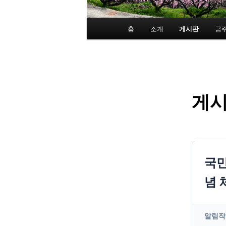
메
홈
소개
게시판
금
인
메
뉴
게
국민
념 
알림
작