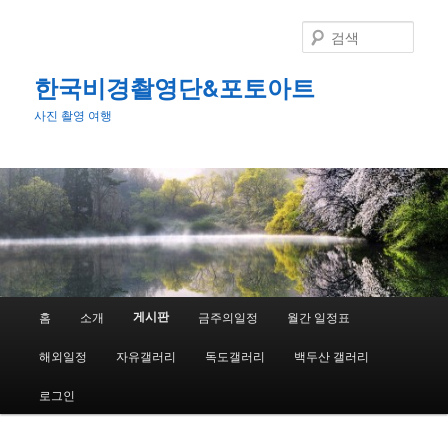
첫
번
검
째
색
컨
한국비경촬영단&포토아트
텐
사진 촬영 여행
츠
로
뛰
어
넘
기
메
게시판
홈
소개
금주의일정
월간 일정표
인
메
해외일정
자유갤러리
독도갤러리
백두산 갤러리
뉴
로그인