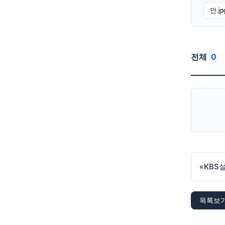
안.jp
전체
0
«
목록보