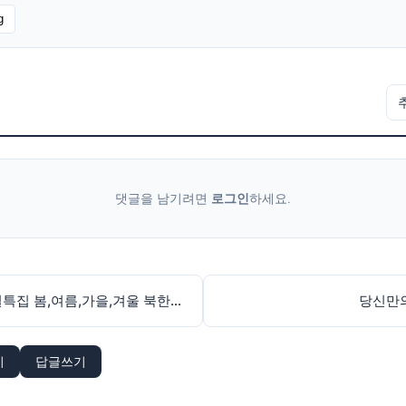
g
댓글을 남기려면
로그인
하세요.
KBS설특집 봄,여름,가을,겨울 북한산사계
당신만
기
답글쓰기