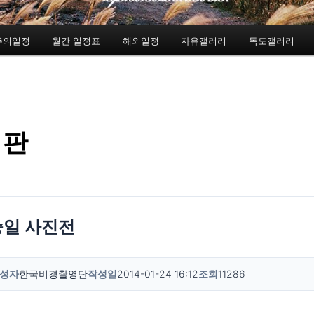
주의일정
월간 일정표
해외일정
자유갤러리
독도갤러리
시판
일 사진전
성자
한국비경촬영단
작성일
2014-01-24 16:12
조회
11286