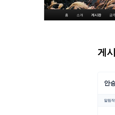
메
홈
소개
게시판
금
인
메
뉴
게
안승
알림
작