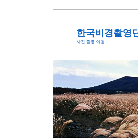
첫
번
째
한국비경촬영
컨
사진 촬영 여행
텐
츠
로
뛰
어
넘
기