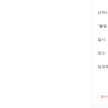
산악
"불멸
일시: 
장소:
입장료:
좋아