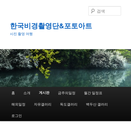
첫
번
검
째
색
컨
한국비경촬영단&포토아트
텐
사진 촬영 여행
츠
로
뛰
어
넘
기
메
게시판
홈
소개
금주의일정
월간 일정표
인
메
해외일정
자유갤러리
독도갤러리
백두산 갤러리
뉴
로그인