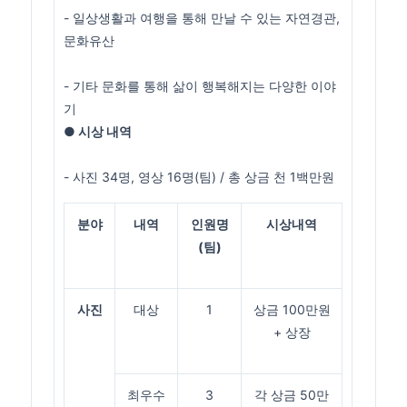
- 일상생활과 여행을 통해 만날 수 있는 자연경관,
문화유산
- 기타 문화를 통해 삶이 행복해지는 다양한 이야
기
● 시상 내역
- 사진 34명, 영상 16명(팀) / 총 상금 천 1백만원
분야
내역
인원명
시상내역
(팀)
사진
대상
1
상금 100만원
+ 상장
최우수
3
각 상금 50만