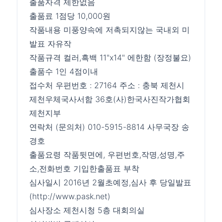
출품자격 제한없음
출품료 1점당 10,000원
작품내용 미풍양속에 저촉되지않는 국내외 미
발표 자유작
작품규격 컬러,흑백 11"x14" 에한함 (장정불요)
출품수 1인 4점이내
접수처 우편번호 : 27164 주소 : 충북 제천시
제천우체국사서함 36호(사)한국사진작가협회
제천지부
연락처 (문의처) 010-5915-8814 사무국장 송
경호
출품요령 작품뒷면에, 우편번호,작명,성명,주
소,전화번호 기입한출품표 부착
심사일시 2016년 2월초예정,심사 후 당일발표
(http://www.pask.net)
심사장소 제천시청 5층 대회의실