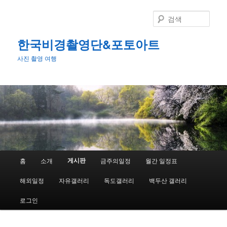
첫
번
검
째
색
컨
한국비경촬영단&포토아트
텐
사진 촬영 여행
츠
로
뛰
어
넘
기
메
게시판
홈
소개
금주의일정
월간 일정표
인
메
해외일정
자유갤러리
독도갤러리
백두산 갤러리
뉴
로그인