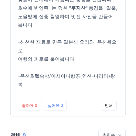
호수에 반영된 눈 덮힌
"후지산"
풍경을 일출,
노을빛에 집중 촬영하여 멋진 사진을 만들어
봅니다
-신선한 재료로 만든 일본식 요리와 온천욕으
로
여행의 피로를 풀어봅니다
-온천호텔숙박/아시아나항공(인천-나리타)왕
복
좋아요
0
싫어요
0
인쇄
전체
0