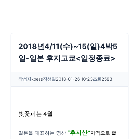
2018년4/11(수)~15(일)4박5
일-일본 후지고쿄<일정종료>
작성자
kpess
작성일
2018-01-26 10:23
조회
2583
벚꽃피는
4월
"
후지산"
지역으로 촬
일본을 대표하는 명산