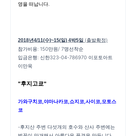
영을 떠납니다.
(출발확정)
2018년4/11(수)~15(일) 4박5일
참가비용: 150만원/ 7명선착순
입금은행: 신한323-04-786970 이포토아트
이만욱
"후지고쿄"
가와구치코,야마나카코,쇼지코,사이코,모토스
코
-후지산 주변 다섯개의 호수와 산사 주변에는
벚꽃이 만개해서 아름다운 풍경을 만듭니다.