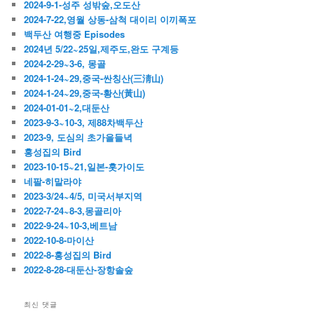
2024-9-1-성주 성밖숲,오도산
2024-7-22,영월 상동-삼척 대이리 이끼폭포
백두산 여행중 Episodes
2024년 5/22~25일,제주도,완도 구계등
2024-2-29~3-6, 몽골
2024-1-24~29,중국-싼칭산(三淸山)
2024-1-24~29,중국-황산(黃山)
2024-01-01~2,대둔산
2023-9-3~10-3, 제88차백두산
2023-9, 도심의 초가을들녁
홍성집의 Bird
2023-10-15~21,일본-홋가이도
네팔-히말라야
2023-3/24~4/5, 미국서부지역
2022-7-24~8-3,몽골리아
2022-9-24~10-3,베트남
2022-10-8-마이산
2022-8-홍성집의 Bird
2022-8-28-대둔산-장항솔숲
최신 댓글