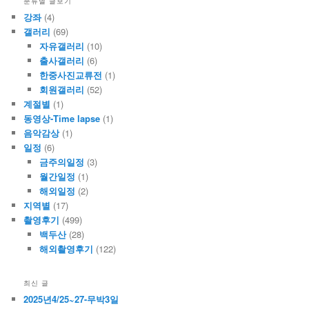
분류별 글보기
강좌
(4)
갤러리
(69)
자유갤러리
(10)
출사갤러리
(6)
한중사진교류전
(1)
회원갤러리
(52)
계절별
(1)
동영상-Time lapse
(1)
음악감상
(1)
일정
(6)
금주의일정
(3)
월간일정
(1)
해외일정
(2)
지역별
(17)
촬영후기
(499)
백두산
(28)
해외촬영후기
(122)
최신 글
2025년4/25~27-무박3일