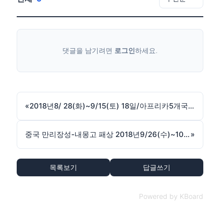
댓글을 남기려면
로그인
하세요.
«
2018년8/ 28(화)~9/15(토) 18일/아프리카5개국<9명출발확정/마감>
중국 만리장성-내몽고 패상 2018년9/26(수)~10/3(수)7박8일
»
목록보기
답글쓰기
Powered by KBoard