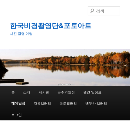
첫
번
검
째
색
컨
한국비경촬영단&포토아트
텐
사진 촬영 여행
츠
로
뛰
어
넘
기
메
홈
소개
게시판
금주의일정
월간 일정표
인
메
해외일정
자유갤러리
독도갤러리
백두산 갤러리
뉴
로그인