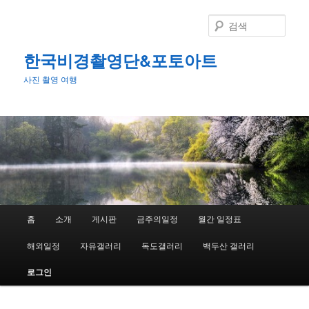
첫
번
검
째
색
컨
한국비경촬영단&포토아트
텐
사진 촬영 여행
츠
로
뛰
어
넘
기
메
홈
소개
게시판
금주의일정
월간 일정표
인
메
해외일정
자유갤러리
독도갤러리
백두산 갤러리
뉴
로그인