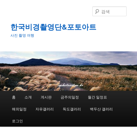
첫
번
검
째
색
컨
한국비경촬영단&포토아트
텐
사진 촬영 여행
츠
로
뛰
어
넘
기
메
홈
소개
게시판
금주의일정
월간 일정표
인
메
해외일정
자유갤러리
독도갤러리
백두산 갤러리
뉴
로그인