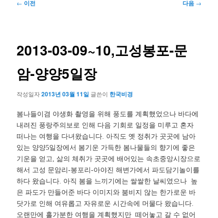
글
←
이전
다음
→
네
비
게
이
2013-03-09~10,고성봉포-문
션
암-양양5일장
작성일자
2013년 03월 11일
글쓴이
한국비경
봄나들이겸 야생화 촬영을 위해 풍도를 계획했었으나 바다에
내려진 풍랑주의보로 인해 다음 기회로 일정을 미루고 혼자
떠나는 여행을 다녀왔습니다. 아직도 옛 정취가 곳곳에 남아
있는 양양5일장에서 봄기운 가득한 봄나물들의 향기에 좋은
기운을 얻고, 삶의 체취가 곳곳에 배어있는 속초중앙시장으로
해서 고성 문암리-봉포리-아야진 해변가에서 파도담기놀이를
하다 왔습니다. 아직 봄을 느끼기에는 쌀쌀한 날씨였으나 높
은 파도가 만들어준 바다 이미지와 붐비지 않는 한가로운 바
닷가로 인해 여유롭고 자유로운 시간속에 머물다 왔습니다.
오랜만에 홀가분한 여행을 계획했지만 떼어놓고 갈 수 없어