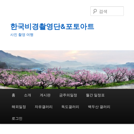
첫
번
검
째
색
컨
한국비경촬영단&포토아트
텐
사진 촬영 여행
츠
로
뛰
어
넘
기
메
홈
소개
게시판
금주의일정
월간 일정표
인
메
해외일정
자유갤러리
독도갤러리
백두산 갤러리
뉴
로그인