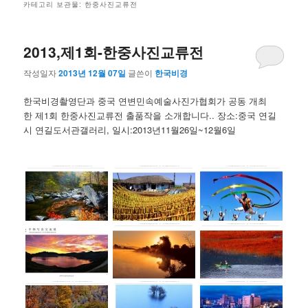
카테고리 보관물:
한중사진교류전
2013,제1회-한중사진교류전
작성일자
2013년 12월 07일
글쓴이
한국비경
한국비경촬영단과 중국 연변민속예술사진가협회가 공동 개최
한 제1회 한중사진교류전 출품작을 소개합니다.. 장소:중국 연길
시 연길도서관갤러리, 일시:2013년11월26일~12월6일