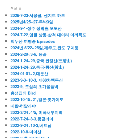
최신 글
2026-7-23-서몽골, 센지트 하드
2025년4/25~27-무박3일
2024-9-1-성주 성밖숲,오도산
2024-7-22,영월 상동-삼척 대이리 이끼폭포
백두산 여행중 Episodes
2024년 5/22~25일,제주도,완도 구계등
2024-2-29~3-6, 몽골
2024-1-24~29,중국-싼칭산(三淸山)
2024-1-24~29,중국-황산(黃山)
2024-01-01~2,대둔산
2023-9-3~10-3, 제88차백두산
2023-9, 도심의 초가을들녁
홍성집의 Bird
2023-10-15~21,일본-홋가이도
네팔-히말라야
2023-3/24~4/5, 미국서부지역
2022-7-24~8-3,몽골리아
2022-9-24~10-3,베트남
2022-10-8-마이산