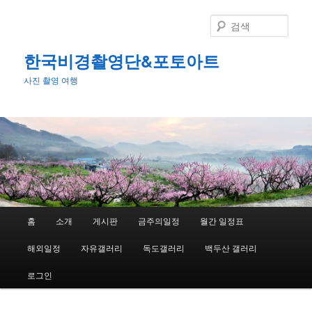
첫
두
번
번
검
째
째
색
컨
컨
한국비경촬영단&포토아트
텐
텐
사진 촬영 여행
츠
츠
로
로
뛰
뛰
어
어
넘
넘
기
기
메
홈
소개
게시판
금주의일정
월간 일정표
인
메
해외일정
자유갤러리
독도갤러리
백두산 갤러리
뉴
로그인