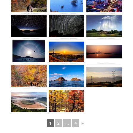
1
2
...
4
►