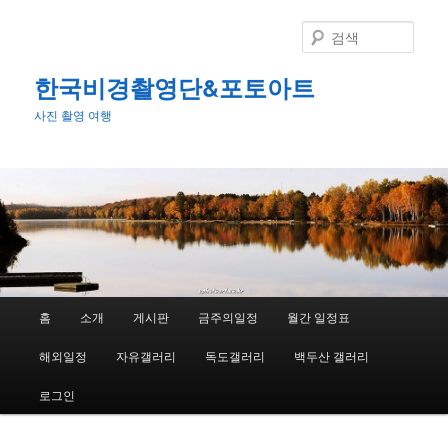
첫
두
번
번
검
째
째
색
컨
컨
한국비경촬영단&포토아트
텐
텐
사진 촬영 여행
츠
츠
로
로
뛰
뛰
어
어
넘
넘
기
기
메
홈
소개
게시판
금주의일정
월간 일정표
인
메
해외일정
자유갤러리
독도갤러리
백두산 갤러리
뉴
로그인