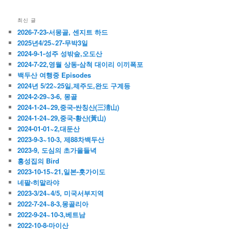
최신 글
2026-7-23-서몽골, 센지트 하드
2025년4/25~27-무박3일
2024-9-1-성주 성밖숲,오도산
2024-7-22,영월 상동-삼척 대이리 이끼폭포
백두산 여행중 Episodes
2024년 5/22~25일,제주도,완도 구계등
2024-2-29~3-6, 몽골
2024-1-24~29,중국-싼칭산(三淸山)
2024-1-24~29,중국-황산(黃山)
2024-01-01~2,대둔산
2023-9-3~10-3, 제88차백두산
2023-9, 도심의 초가을들녁
홍성집의 Bird
2023-10-15~21,일본-홋가이도
네팔-히말라야
2023-3/24~4/5, 미국서부지역
2022-7-24~8-3,몽골리아
2022-9-24~10-3,베트남
2022-10-8-마이산