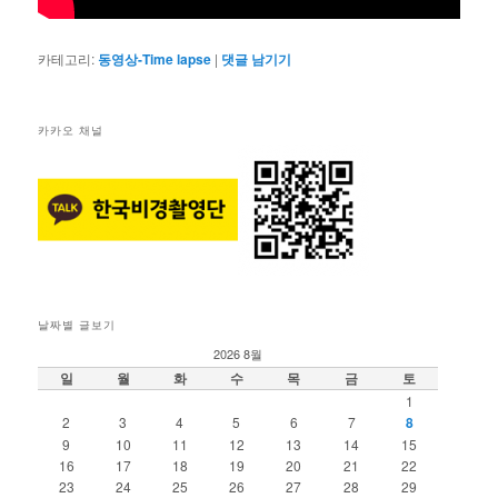
카테고리:
동영상-Time lapse
|
댓글 남기기
카카오 채널
날짜별 글보기
2026 8월
일
월
화
수
목
금
토
1
2
3
4
5
6
7
8
9
10
11
12
13
14
15
16
17
18
19
20
21
22
23
24
25
26
27
28
29