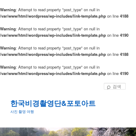
Warning
: Attempt to read property "post_type" on null in
/var/www/html/wordpress/wp-includes/link-template.php
on line
4188
Warning
: Attempt to read property "post_type" on null in
/var/www/html/wordpress/wp-includes/link-template.php
on line
4190
Warning
: Attempt to read property "post_type" on null in
/var/www/html/wordpress/wp-includes/link-template.php
on line
4188
Warning
: Attempt to read property "post_type" on null in
/var/www/html/wordpress/wp-includes/link-template.php
on line
4190
첫
번
검
째
색
컨
한국비경촬영단&포토아트
텐
사진 촬영 여행
츠
로
뛰
어