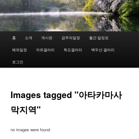
넘
기
메
홈
소개
게시판
금주의일정
월간 일정표
인
메
해외일정
자유갤러리
독도갤러리
백두산 갤러리
뉴
로그인
Images tagged "아타카마사
막지역"
no images were found