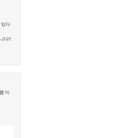
 있다
다!!
름’이