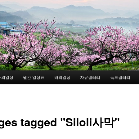
주의일정
월간 일정표
해외일정
자유갤러리
독도갤러리
ges tagged "Siloli사막"