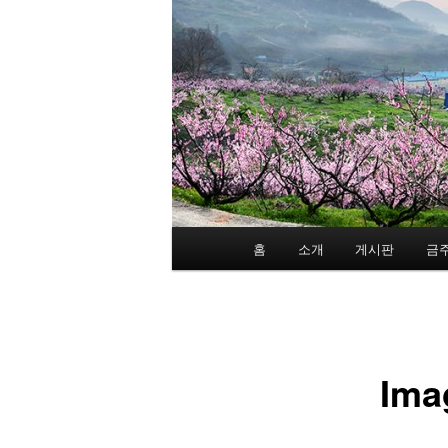
메
홈
소개
게시판
금
인
메
뉴
Ima