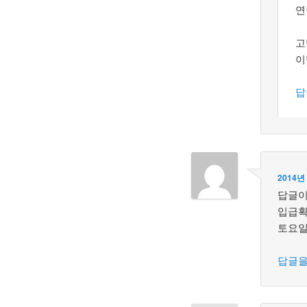
연
고
이
답
2014년
답글이
입급확
토요일
답글을