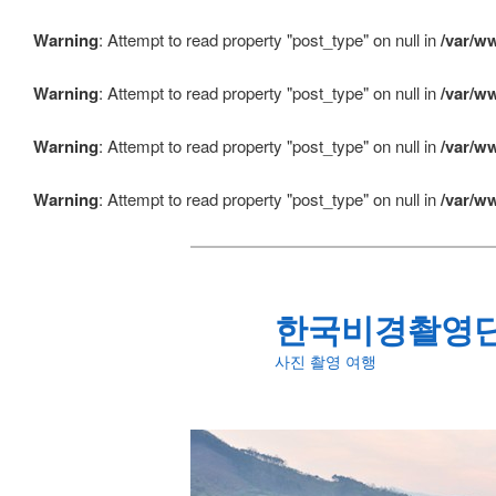
Warning
: Attempt to read property "post_type" on null in
/var/w
Warning
: Attempt to read property "post_type" on null in
/var/w
Warning
: Attempt to read property "post_type" on null in
/var/w
Warning
: Attempt to read property "post_type" on null in
/var/w
첫
번
째
컨
한국비경촬영
텐
츠
사진 촬영 여행
로
뛰
어
넘
기