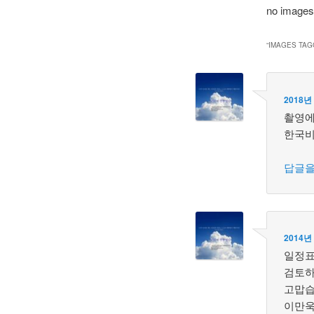
no images
“
IMAGES TAG
2018년
촬영에
한국
답글을
2014년
일정표
검토하
고맙습
이만