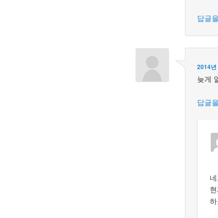
답글을
2014년
늦게 
답글을
네
현
하