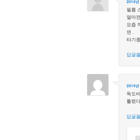
2014년
필름 
얼마전
요즘 
면 .
타기종
답글을
2014년
독도비
틀렸다
답글을