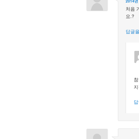
2014년
처음 
요.?
답글을
참
지
답