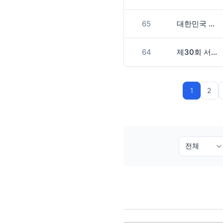
65
대한민국 관광사진 공모전
64
제30회 서울국제사진영상전(P&I 2021)
1
2