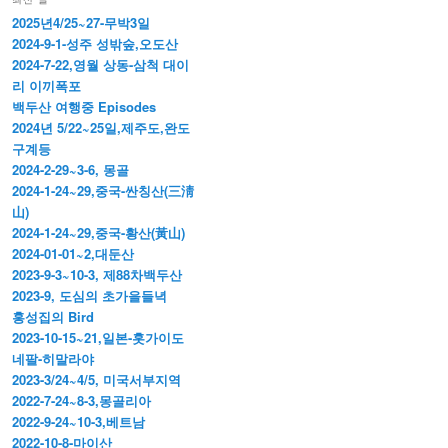
2025년4/25~27-무박3일
2024-9-1-성주 성밖숲,오도산
2024-7-22,영월 상동-삼척 대이
리 이끼폭포
백두산 여행중 Episodes
2024년 5/22~25일,제주도,완도
구계등
2024-2-29~3-6, 몽골
2024-1-24~29,중국-싼칭산(三淸
山)
2024-1-24~29,중국-황산(黃山)
2024-01-01~2,대둔산
2023-9-3~10-3, 제88차백두산
2023-9, 도심의 초가을들녁
홍성집의 Bird
2023-10-15~21,일본-홋가이도
네팔-히말라야
2023-3/24~4/5, 미국서부지역
2022-7-24~8-3,몽골리아
2022-9-24~10-3,베트남
2022-10-8-마이산