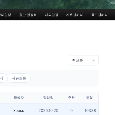
주의일정
월간 일정표
해외일정
자유갤러리
독도갤러리
기
자유토론
작성자
작성일
추천
조회
kpess
2020.10.20
0
10338