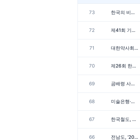
73
한국의 비경지
72
제41회 기상기후 사진·영상 공모전
71
대한약사회, 공공심야약국 사진 공모전 개최
70
제26회 한국마사회 말사진 공모전
69
곰배령 사진 공모전
68
미술은행·정부미술은행 공모제 응모 안내
67
한국철도, 제12회 철도 사진 공모전
66
전남도, ‘2021 전남 관광 사진 공모전’