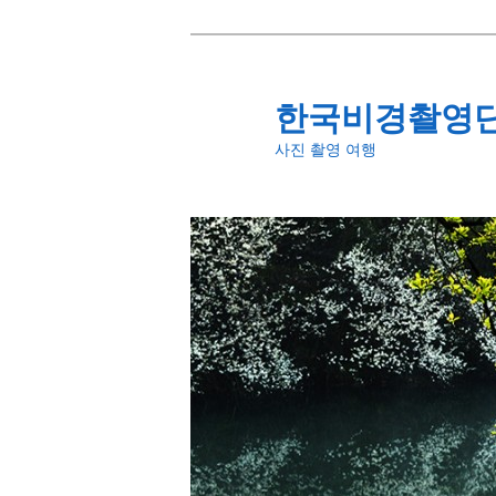
첫
번
째
한국비경촬영
컨
사진 촬영 여행
텐
츠
로
뛰
어
넘
기