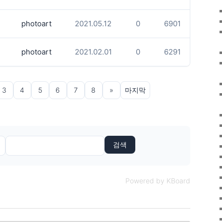
photoart
2021.05.12
0
6901
photoart
2021.02.01
0
6291
3
4
5
6
7
8
»
마지막
검색
Powered by KBoard