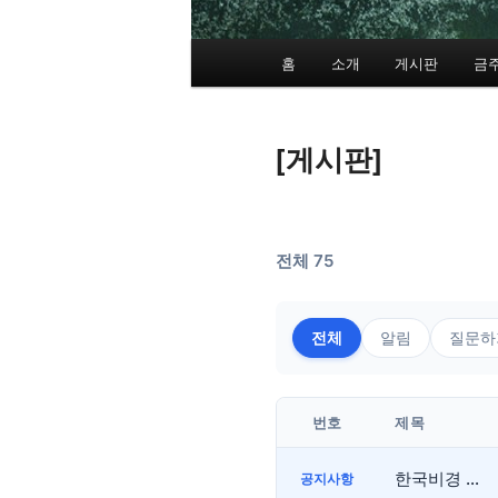
메
홈
소개
게시판
금
인
메
뉴
[게시판]
전체 75
전체
알림
질문하
번호
제목
한국비경 알림사항
공지사항