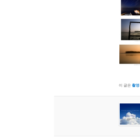
이 글은
촬영