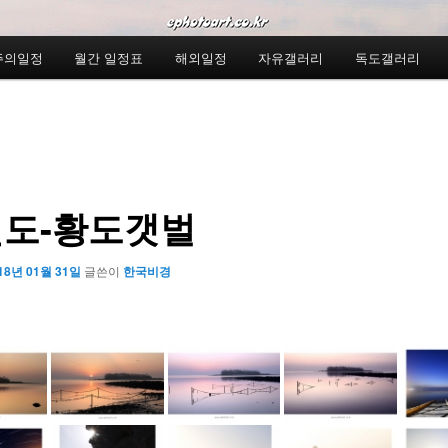
주의일정
월간 일정표
해외일정
자유갤러리
독도갤러리
도-황도갯벌
18년 01월 31일
글쓴이
한국비경