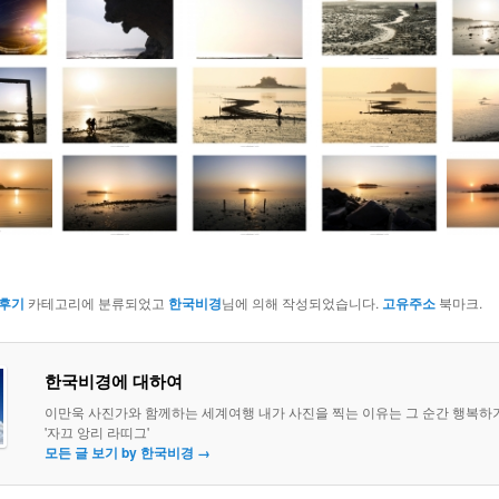
후기
카테고리에 분류되었고
한국비경
님에 의해 작성되었습니다.
고유주소
북마크.
한국비경에 대하여
이만욱 사진가와 함께하는 세계여행 내가 사진을 찍는 이유는 그 순간 행복하
'자끄 앙리 라띠그'
모든 글 보기 by 한국비경
→