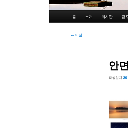
메
홈
소개
게시판
금
인
메
뉴
글
←
이전
네
비
게
안면
이
션
작성일자
20