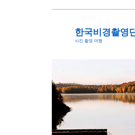
첫
번
째
한국비경촬영
컨
사진 촬영 여행
텐
츠
로
뛰
어
넘
기