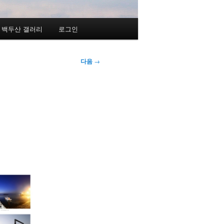
백두산 갤러리
로그인
다음
→