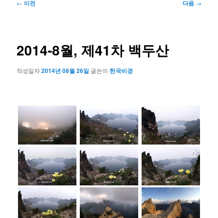
글
←
이전
다음
→
네
비
게
이
2014-8월, 제41차 백두산
션
작성일자
2014년 08월 26일
글쓴이
한국비경