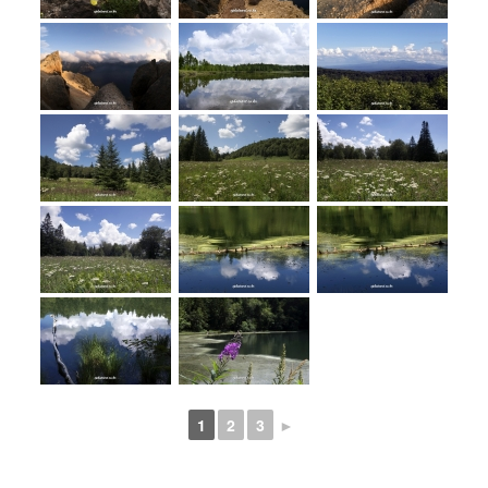
1
2
3
►