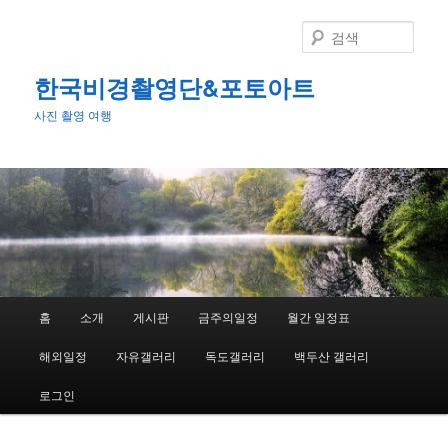
첫
번
검
째
색
컨
한국비경촬영단&포토아트
텐
사진 촬영 여행
츠
로
뛰
어
넘
기
메
홈
소개
게시판
금주의일정
월간 일정표
인
메
해외일정
자유갤러리
독도갤러리
백두산 갤러리
뉴
로그인