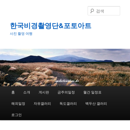
첫
번
검
째
색
컨
한국비경촬영단&포토아트
텐
사진 촬영 여행
츠
로
뛰
어
넘
기
메
홈
소개
게시판
금주의일정
월간 일정표
인
메
해외일정
자유갤러리
독도갤러리
백두산 갤러리
뉴
로그인