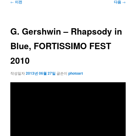
글
←
이전
다음
→
네
비
게
이
G. Gershwin – Rhapsody in
션
Blue, FORTISSIMO FEST
2010
작성일자
2013년 06월 27일
글쓴이
photoart