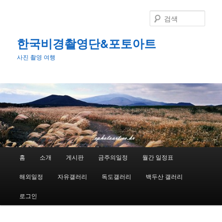
첫
번
검
째
색
컨
한국비경촬영단&포토아트
텐
사진 촬영 여행
츠
로
뛰
어
넘
기
메
홈
소개
게시판
금주의일정
월간 일정표
인
메
해외일정
자유갤러리
독도갤러리
백두산 갤러리
뉴
로그인