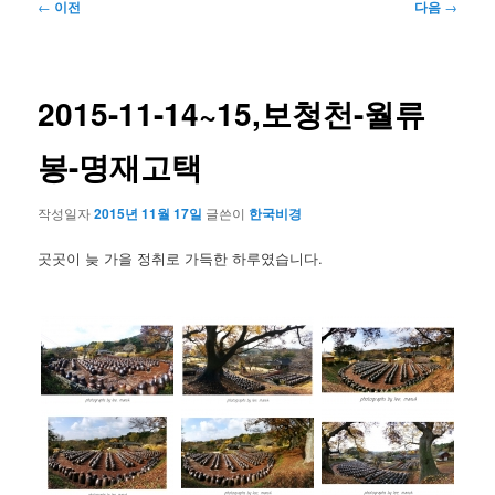
글
←
이전
다음
→
네
비
게
이
2015-11-14~15,보청천-월류
션
봉-명재고택
작성일자
2015년 11월 17일
글쓴이
한국비경
곳곳이 늦 가을 정취로 가득한 하루였습니다.