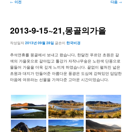
글
←
이전
다음
→
네
비
게
이
2013-9-15~21,몽골의가을
션
작성일자
2013년 09월 28일
글쓴이
한국비경
추석연휴를 몽골에서 보내고 왔습니다, 한달전 푸르던 초원은 갈
색의 가을옷으로 갈아입고 톨강가 자작나무숲은 노란색 단풍으로
물들어 가을을 더욱 깊게 느끼게 하였습니다. 끝없이 펼처진 넓은
초원과 대지가 만들어준 아름다운 풍광은 도심에 갇혀있던 답답한
마음에 여유라는 선물을 가져다준 고마운 시간이었습니다.