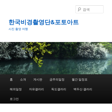
첫
번
검
째
색
컨
한국비경촬영단&포토아트
텐
사진 촬영 여행
츠
로
뛰
어
넘
기
메
홈
소개
게시판
금주의일정
월간 일정표
인
메
해외일정
자유갤러리
독도갤러리
백두산 갤러리
뉴
로그인