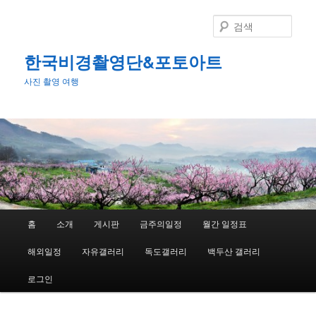
첫
번
검
째
색
컨
한국비경촬영단&포토아트
텐
사진 촬영 여행
츠
로
뛰
어
넘
기
메
홈
소개
게시판
금주의일정
월간 일정표
인
메
해외일정
자유갤러리
독도갤러리
백두산 갤러리
뉴
로그인