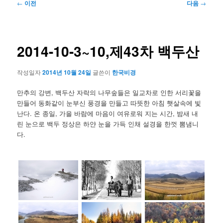
글
←
이전
다음
→
네
비
게
이
2014-10-3~10,제43차 백두산
션
작성일자
2014년 10월 24일
글쓴이
한국비경
만추의 강변, 백두산 자락의 나무숲들은 일교차로 인한 서리꽃을
만들어 동화같이 눈부신 풍경을 만들고 따뜻한 아침 햇살속에 빛
난다. 온 종일, 가을 바람에 마음이 여유로워 지는 시간, 밤새 내
린 눈으로 백두 정상은 하얀 눈을 가득 인채 설경을 한껏 뽐냄니
다.