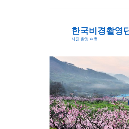
첫
번
째
한국비경촬영
컨
사진 촬영 여행
텐
츠
로
뛰
어
넘
기