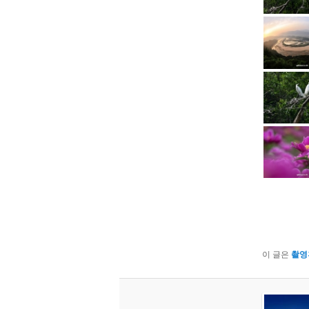
이 글은
촬영