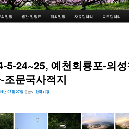
주의일정
월간 일정표
해외일정
자유갤러리
독도갤러리
14-5-24~25, 예천회룡포-의
-조문국사적지
14년 05월 27일
글쓴이
한국비경