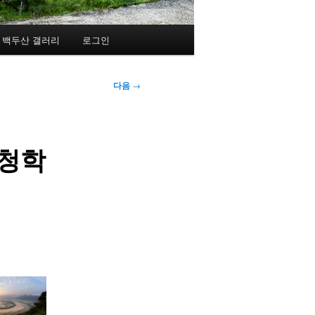
백두산 갤러리
로그인
다음
→
성청학