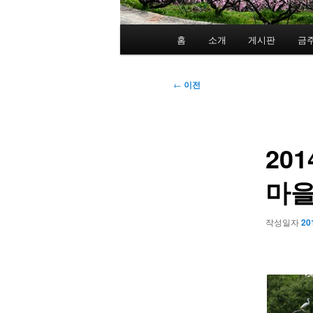
메
홈
소개
게시판
금
인
메
뉴
글
←
이전
네
비
게
20
이
션
마을
작성일자
20