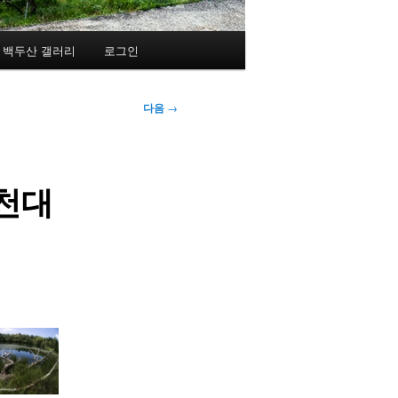
백두산 갤러리
로그인
다음
→
경천대