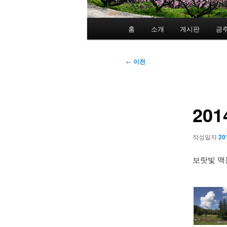
메
홈
소개
게시판
금
인
메
뉴
글
←
이전
네
비
게
20
이
션
작성일자
20
보랏빛 맥