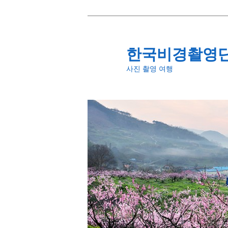
첫
번
째
한국비경촬영
컨
사진 촬영 여행
텐
츠
로
뛰
어
넘
기