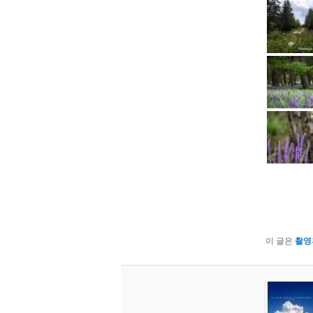
이 글은
촬영