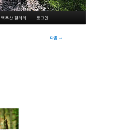
백두산 갤러리
로그인
다음
→