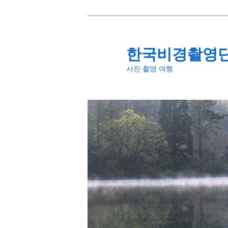
첫
번
째
한국비경촬영
컨
사진 촬영 여행
텐
츠
로
뛰
어
넘
기