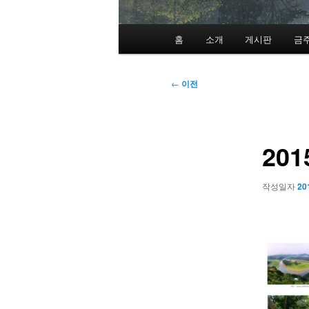
메
홈
소개
게시판
금
인
메
뉴
글
←
이전
네
비
게
20
이
션
작성일자
20