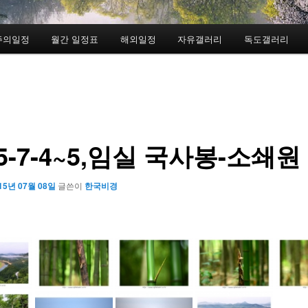
주의일정
월간 일정표
해외일정
자유갤러리
독도갤러리
15-7-4~5,임실 국사봉-소쇄원
15년 07월 08일
글쓴이
한국비경