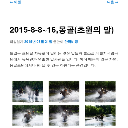
글
←
이전
다음
→
네
비
게
이
2015-8-8~16,몽골(초원의 말)
션
작성일자
2015년 08월 21일
글쓴이
한국비경
드넓은 초원을 자유로이 달리는 멋진 말들과 흡스골,테를지국립공
원에서 유목민과 연출한 말사진들 입니다. 아직 때묻지 않은 자연,
몽골초원에서나 만 날 수 있는 아름다운 풍경입니다.