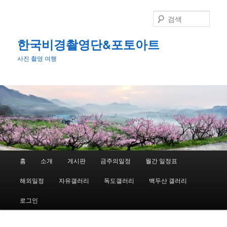
첫
번
검
째
색
컨
한국비경촬영단&포토아트
텐
사진 촬영 여행
츠
로
뛰
어
넘
기
메
홈
소개
게시판
금주의일정
월간 일정표
인
메
해외일정
자유갤러리
독도갤러리
백두산 갤러리
뉴
로그인