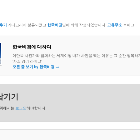
후기
카테고리에 분류되었고
한국비경
님에 의해 작성되었습니다.
고유주소
북마크.
한국비경에 대하여
이만욱 사진가와 함께하는 세계여행 내가 사진을 찍는 이유는 그 순간 행복하
'자끄 앙리 라띠그'
모든 글 보기 by 한국비경
→
남기기
 위해서는
로그인
해야합니다.