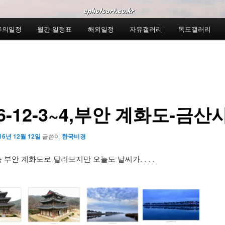
주의일정
월간 일정표
해외일정
자유갤러리
독도갤러리
16-12-3~4,부안 계화도-금산
16년 12월 12일
글쓴이
한국비경
 부안 계화도로 달려보지만 오늘도 날씨가. . . .