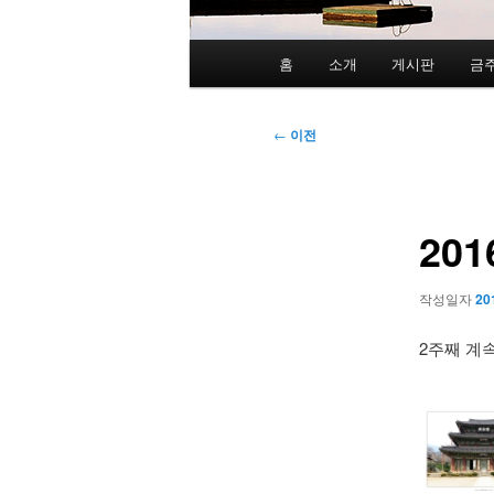
메
홈
소개
게시판
금
인
메
뉴
글
←
이전
네
비
게
20
이
션
작성일자
20
2주째 계속