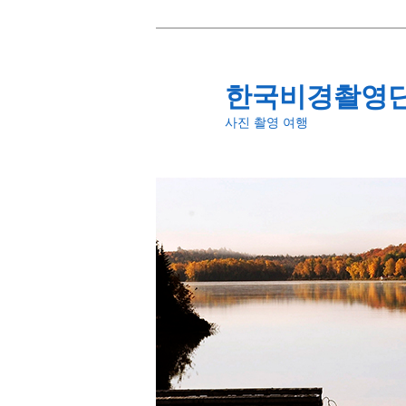
첫
번
째
한국비경촬영
컨
사진 촬영 여행
텐
츠
로
뛰
어
넘
기