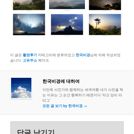
이 글은
촬영후기
카테고리에 분류되었고
한국비경
님에 의해 작성되었
습니다.
고유주소
북마크.
한국비경에 대하여
이만욱 사진가와 함께하는 세계여행 내가 사진을 찍
는 이유는 그 순간 행복하기 때문이다 '자끄 앙리 라
띠그'
모든 글 보기 by 한국비경
→
답글 남기기