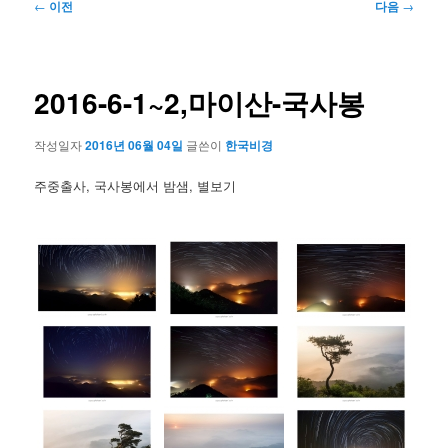
글
←
이전
다음
→
네
비
게
이
2016-6-1~2,마이산-국사봉
션
작성일자
2016년 06월 04일
글쓴이
한국비경
주중출사, 국사봉에서 밤샘, 별보기