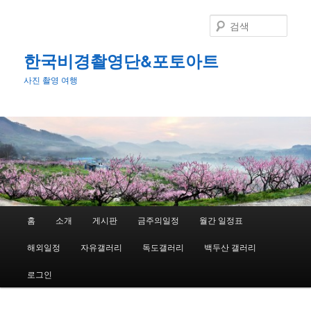
첫
번
검
째
색
컨
한국비경촬영단&포토아트
텐
사진 촬영 여행
츠
로
뛰
어
넘
기
메
홈
소개
게시판
금주의일정
월간 일정표
인
메
해외일정
자유갤러리
독도갤러리
백두산 갤러리
뉴
로그인