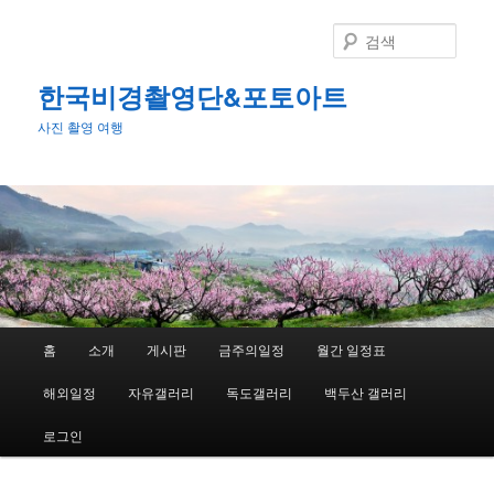
첫
번
검
째
색
컨
한국비경촬영단&포토아트
텐
사진 촬영 여행
츠
로
뛰
어
넘
기
메
홈
소개
게시판
금주의일정
월간 일정표
인
메
해외일정
자유갤러리
독도갤러리
백두산 갤러리
뉴
로그인