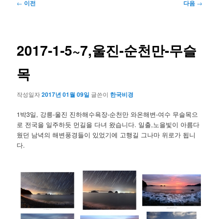
글
←
이전
다음
→
네
비
게
이
2017-1-5~7,울진-순천만-무슬
션
목
작성일자
2017년 01월 09일
글쓴이
한국비경
1박3일, 강릉-울진 진하해수욕장-순천만 와온해변-여수 무슬목으
로 전국을 일주하듯 먼길을 다녀 왔습니다. 일출,노을빛이 아름다
웠던 남녁의 해변풍경들이 있었기에 고행길 그나마 위로가 됩니
다.