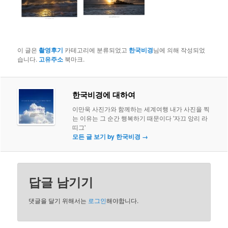
이 글은
촬영후기
카테고리에 분류되었고
한국비경
님에 의해 작성되었
습니다.
고유주소
북마크.
한국비경에 대하여
이만욱 사진가와 함께하는 세계여행 내가 사진을 찍
는 이유는 그 순간 행복하기 때문이다 '자끄 앙리 라
띠그'
모든 글 보기 by 한국비경
→
답글 남기기
댓글을 달기 위해서는
로그인
해야합니다.