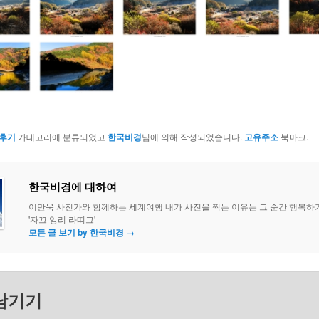
후기
카테고리에 분류되었고
한국비경
님에 의해 작성되었습니다.
고유주소
북마크.
한국비경에 대하여
이만욱 사진가와 함께하는 세계여행 내가 사진을 찍는 이유는 그 순간 행복하
'자끄 앙리 라띠그'
모든 글 보기 by 한국비경
→
남기기