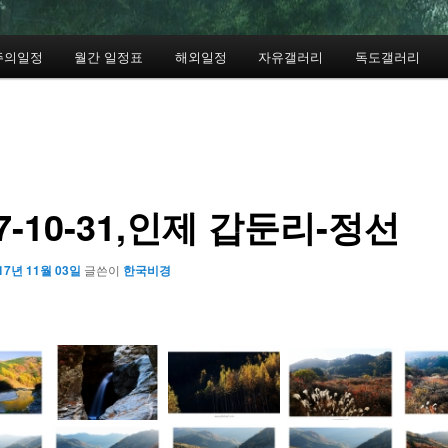
주의일정
월간 일정표
해외일정
자유갤러리
독도갤러리
17-10-31,인제 갑둔리-정선
17년 11월 03일
글쓴이
한국비경