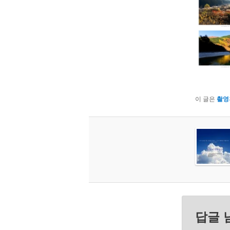
이 글은
촬영
답글 