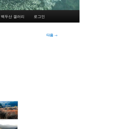
백두산 갤러리
로그인
다음
→