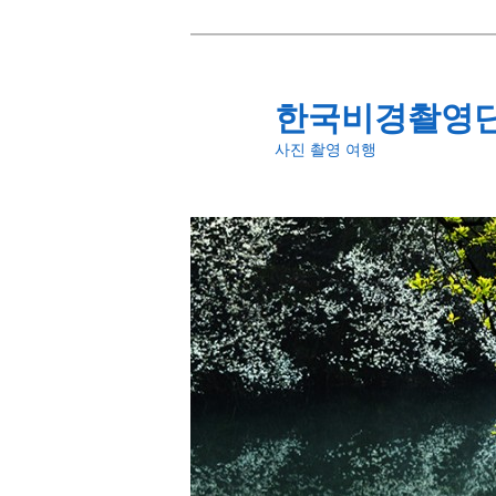
첫
번
째
한국비경촬영
컨
사진 촬영 여행
텐
츠
로
뛰
어
넘
기