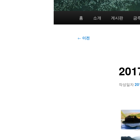
메
홈
소개
게시판
금
인
메
뉴
글
←
이전
네
비
게
20
이
션
작성일자
20