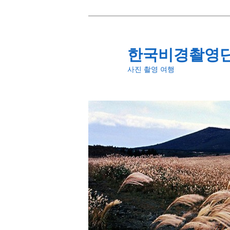
첫
번
째
한국비경촬영
컨
사진 촬영 여행
텐
츠
로
뛰
어
넘
기