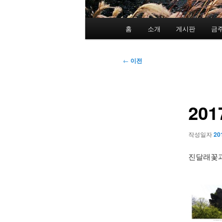
메
홈
소개
게시판
금
인
메
뉴
글
←
이전
네
비
게
201
이
션
작성일자
20
진달래꽃과