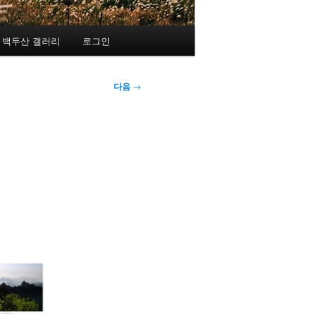
백두산 갤러리
로그인
다음
→