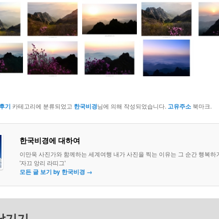
후기
카테고리에 분류되었고
한국비경
님에 의해 작성되었습니다.
고유주소
북마크.
한국비경에 대하여
이만욱 사진가와 함께하는 세계여행 내가 사진을 찍는 이유는 그 순간 행복하
'자끄 앙리 라띠그'
모든 글 보기 by 한국비경
→
남기기