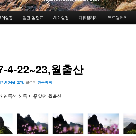
주의일정
월간 일정표
해외일정
자유갤러리
독도갤러리
7-4-22~23,월출산
17년 04월 27일
글쓴이
한국비경
 연록색 신록이 좋았던 월출산