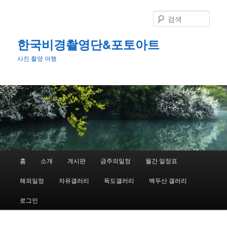
첫
번
검
째
색
컨
한국비경촬영단&포토아트
텐
사진 촬영 여행
츠
로
뛰
어
넘
기
메
홈
소개
게시판
금주의일정
월간 일정표
인
메
해외일정
자유갤러리
독도갤러리
백두산 갤러리
뉴
로그인