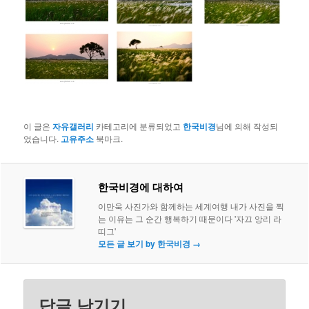
이 글은
자유갤러리
카테고리에 분류되었고
한국비경
님에 의해 작성되
었습니다.
고유주소
북마크.
한국비경에 대하여
이만욱 사진가와 함께하는 세계여행 내가 사진을 찍
는 이유는 그 순간 행복하기 때문이다 '자끄 앙리 라
띠그'
모든 글 보기 by 한국비경
→
답글 남기기