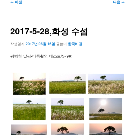
글
←
이전
다음
→
네
비
게
이
2017-5-28,화성 수섬
션
작성일자
2017년 06월 16일
글쓴이
한국비경
평범한 날씨-다중촬영 테스트/5~9번