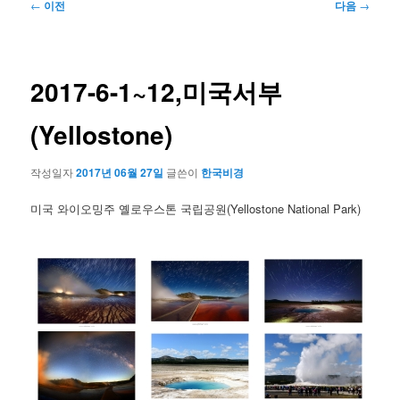
글
←
이전
다음
→
네
비
게
이
2017-6-1~12,미국서부
션
(Yellostone)
작성일자
2017년 06월 27일
글쓴이
한국비경
미국 와이오밍주 옐로우스톤 국립공원(Yellostone National Park)