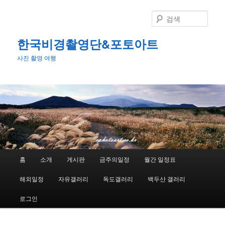
첫
번
검
째
색
컨
한국비경촬영단&포토아트
텐
사진 촬영 여행
츠
로
뛰
어
넘
기
메
홈
소개
게시판
금주의일정
월간 일정표
인
메
해외일정
자유갤러리
독도갤러리
백두산 갤러리
뉴
로그인