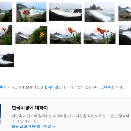
후기
카테고리에 분류되었고
한국비경
님에 의해 작성되었습니다.
고유주소
북마크.
한국비경에 대하여
이만욱 사진가와 함께하는 세계여행 내가 사진을 찍는 이유는 그 순간 행복하
'자끄 앙리 라띠그'
모든 글 보기 by 한국비경
→