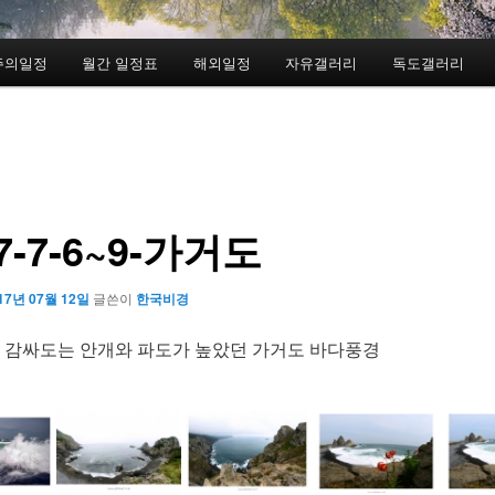
주의일정
월간 일정표
해외일정
자유갤러리
독도갤러리
7-7-6~9-가거도
17년 07월 12일
글쓴이
한국비경
 감싸도는 안개와 파도가 높았던 가거도 바다풍경