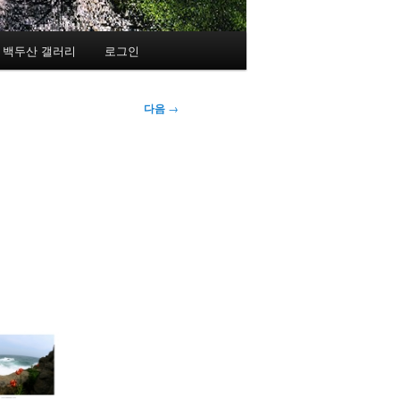
백두산 갤러리
로그인
다음
→