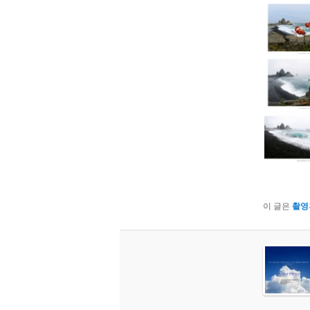
이 글은
촬영