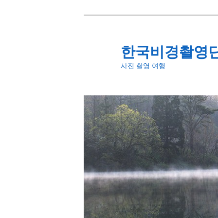
첫
번
째
한국비경촬영
컨
사진 촬영 여행
텐
츠
로
뛰
어
넘
기