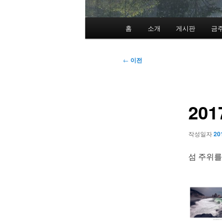
메
홈
소개
게시판
금
인
메
뉴
글
←
이전
네
비
게
201
이
션
작성일자
20
섬 주위를