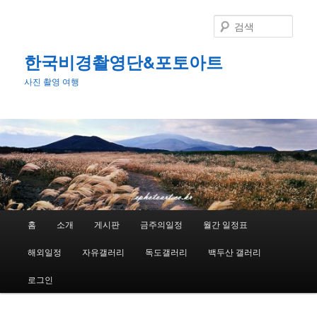
첫
번
검
째
색
컨
한국비경촬영단&포토아트
텐
사진 촬영 여행
츠
로
뛰
어
넘
기
메
홈
소개
게시판
금주의일정
월간 일정표
인
메
해외일정
자유갤러리
독도갤러리
백두산 갤러리
뉴
로그인