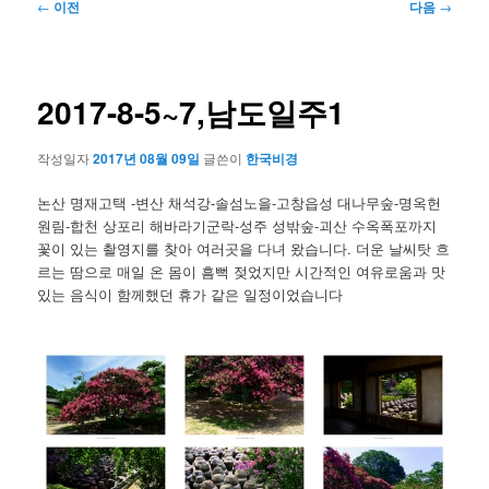
글
←
이전
다음
→
네
비
게
이
2017-8-5~7,남도일주1
션
작성일자
2017년 08월 09일
글쓴이
한국비경
논산 명재고택 -변산 채석강-솔섬노을-고창읍성 대나무숲-명옥헌
원림-합천 상포리 해바라기군락-성주 성밖숲-괴산 수옥폭포까지
꽃이 있는 촬영지를 찾아 여러곳을 다녀 왔습니다. 더운 날씨탓 흐
르는 땀으로 매일 온 몸이 흠뻑 젖었지만 시간적인 여유로움과 맛
있는 음식이 함께했던 휴가 같은 일정이었습니다