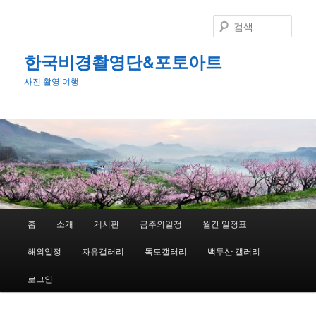
첫
번
검
째
색
컨
한국비경촬영단&포토아트
텐
사진 촬영 여행
츠
로
뛰
어
넘
기
메
홈
소개
게시판
금주의일정
월간 일정표
인
메
해외일정
자유갤러리
독도갤러리
백두산 갤러리
뉴
로그인