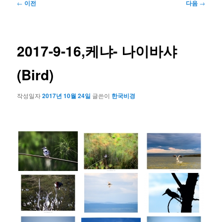
글
←
이전
다음
→
네
비
게
이
2017-9-16,케냐- 나이바샤
션
(Bird)
작성일자
2017년 10월 24일
글쓴이
한국비경