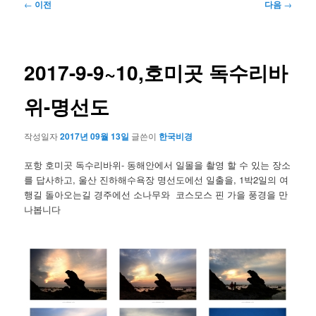
글
←
이전
다음
→
네
비
게
이
2017-9-9~10,호미곳 독수리바
션
위-명선도
작성일자
2017년 09월 13일
글쓴이
한국비경
포항 호미곳 독수리바위- 동해안에서 일몰을 촬영 할 수 있는 장소
를 답사하고, 울산 진하해수욕장 명선도에선 일출을, 1박2일의 여
행길 돌아오는길 경주에선 소나무와 코스모스 핀 가을 풍경을 만
나봅니다