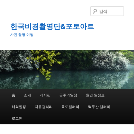
첫
번
검
째
색
컨
한국비경촬영단&포토아트
텐
사진 촬영 여행
츠
로
뛰
어
넘
기
메
홈
소개
게시판
금주의일정
월간 일정표
인
메
해외일정
자유갤러리
독도갤러리
백두산 갤러리
뉴
로그인