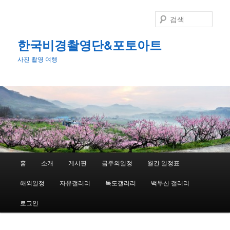
첫
번
검
째
색
컨
한국비경촬영단&포토아트
텐
사진 촬영 여행
츠
로
뛰
어
넘
기
메
홈
소개
게시판
금주의일정
월간 일정표
인
메
해외일정
자유갤러리
독도갤러리
백두산 갤러리
뉴
로그인