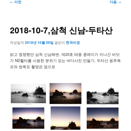
글
←
이전
다음
→
네
비
게
이
2018-10-7,삼척 신남-두타산
션
작성일자
2018년 10월 09일
글쓴이
한국비경
맑고 청명했던 삼척 신남해변, 제25호 태풍 콩레이가 지나간 바닷
가 ND휠타를 사용한 분위기 있는 바다사진 만들기, 두타산 용추폭
포와 쌍폭포 촬영은 덤으로