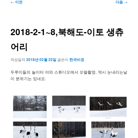
글
←
이전
다음
→
네
비
게
이
2018-2-1~8,북해도-이토 생츄
션
어리
작성일자
2018년 02월 22일
글쓴이
한국비경
두루미들의 놀이터 야외 스튜디오에서 모델촬영, 역시 눈내리는날
이 분위기는 있네요.