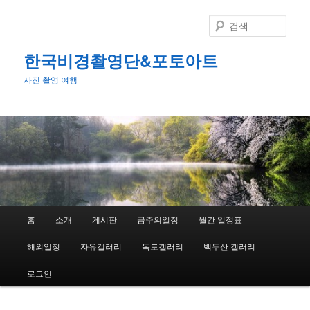
첫
번
검
째
색
컨
한국비경촬영단&포토아트
텐
사진 촬영 여행
츠
로
뛰
어
넘
기
메
홈
소개
게시판
금주의일정
월간 일정표
인
메
해외일정
자유갤러리
독도갤러리
백두산 갤러리
뉴
로그인