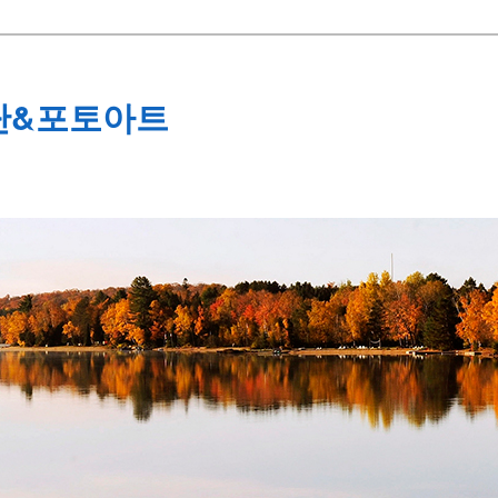
단&포토아트