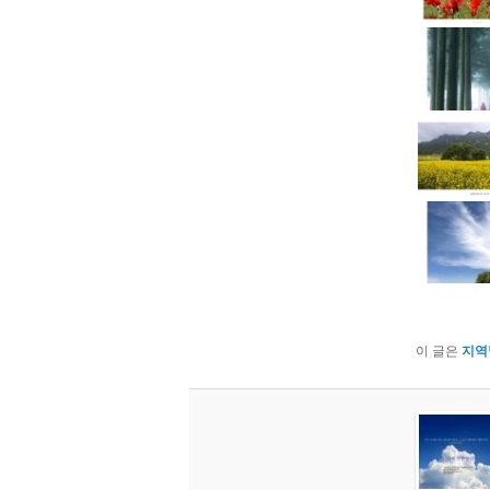
이 글은
지역