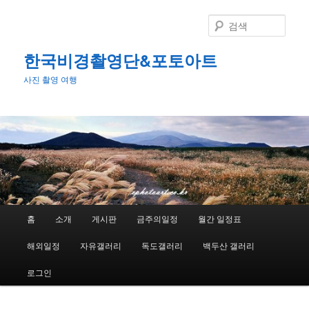
첫
번
검
째
색
컨
한국비경촬영단&포토아트
텐
사진 촬영 여행
츠
로
뛰
어
넘
기
메
홈
소개
게시판
금주의일정
월간 일정표
인
메
해외일정
자유갤러리
독도갤러리
백두산 갤러리
뉴
로그인