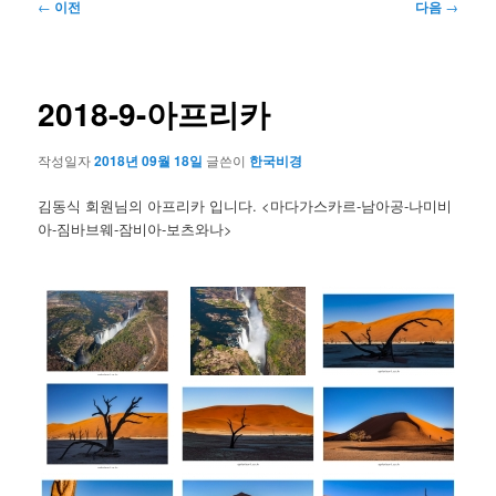
글
←
이전
다음
→
네
비
게
이
2018-9-아프리카
션
작성일자
2018년 09월 18일
글쓴이
한국비경
김동식 회원님의 아프리카 입니다. <마다가스카르-남아공-나미비
아-짐바브웨-잠비아-보츠와나>