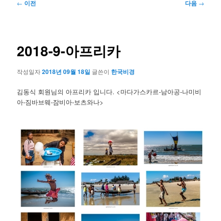
글
←
이전
다음
→
네
비
게
이
2018-9-아프리카
션
작성일자
2018년 09월 18일
글쓴이
한국비경
김동식 회원님의 아프리카 입니다. <마다가스카르-남아공-나미비
아-짐바브웨-잠비아-보츠와나>