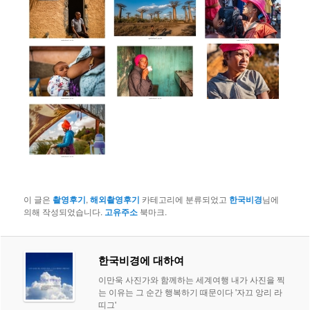
이 글은
촬영후기
,
해외촬영후기
카테고리에 분류되었고
한국비경
님에
의해 작성되었습니다.
고유주소
북마크.
한국비경에 대하여
이만욱 사진가와 함께하는 세계여행 내가 사진을 찍
는 이유는 그 순간 행복하기 때문이다 '자끄 앙리 라
띠그'