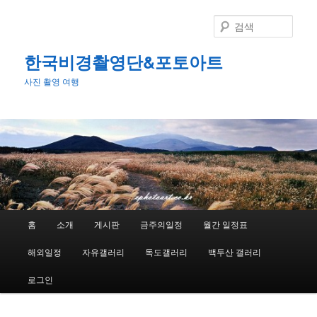
첫
번
검
째
색
컨
한국비경촬영단&포토아트
텐
사진 촬영 여행
츠
로
뛰
어
넘
기
메
홈
소개
게시판
금주의일정
월간 일정표
인
메
해외일정
자유갤러리
독도갤러리
백두산 갤러리
뉴
로그인