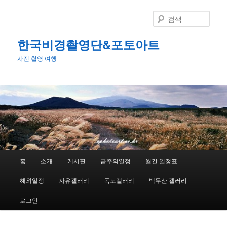
첫
번
검
째
색
컨
한국비경촬영단&포토아트
텐
사진 촬영 여행
츠
로
뛰
어
넘
기
메
홈
소개
게시판
금주의일정
월간 일정표
인
메
해외일정
자유갤러리
독도갤러리
백두산 갤러리
뉴
로그인