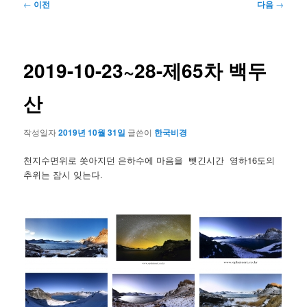
글
←
이전
다음
→
네
비
게
이
2019-10-23~28-제65차 백두
션
산
작성일자
2019년 10월 31일
글쓴이
한국비경
천지수면위로 쏫아지던 은하수에 마음을 뺏긴시간 영하16도의
추위는 잠시 잊는다.