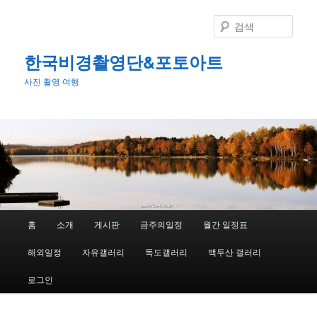
첫
번
검
째
색
컨
한국비경촬영단&포토아트
텐
사진 촬영 여행
츠
로
뛰
어
넘
기
메
홈
소개
게시판
금주의일정
월간 일정표
인
메
해외일정
자유갤러리
독도갤러리
백두산 갤러리
뉴
로그인