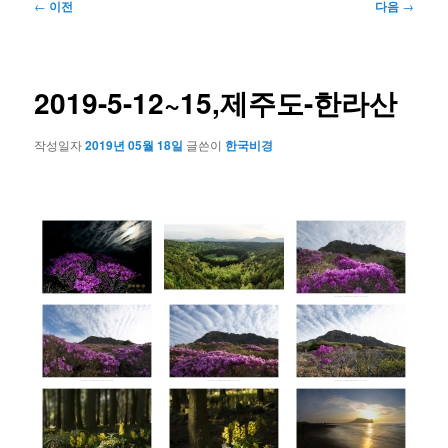
글
←
이전
다음
→
네
비
게
이
2019-5-12~15,제주도-한라산
션
작성일자
2019년 05월 18일
글쓴이
한국비경