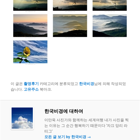
이 글은
촬영후기
카테고리에 분류되었고
한국비경
님에 의해 작성되었
습니다.
고유주소
북마크.
한국비경에 대하여
이만욱 사진가와 함께하는 세계여행 내가 사진을 찍
는 이유는 그 순간 행복하기 때문이다 '자끄 앙리 라
띠그'
모든 글 보기 by 한국비경
→