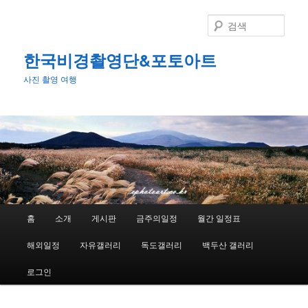
첫
번
검
째
색
컨
한국비경촬영단&포토아트
텐
사진 촬영 여행
츠
로
뛰
어
넘
기
메
홈
소개
게시판
금주의일정
월간 일정표
인
메
해외일정
자유갤러리
독도갤러리
백두산 갤러리
뉴
로그인