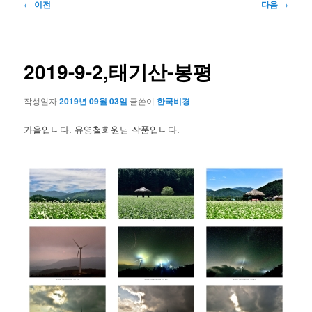
글
←
이전
다음
→
네
비
게
이
2019-9-2,태기산-봉평
션
작성일자
2019년 09월 03일
글쓴이
한국비경
가을입니다. 유영철회원님 작품입니다.