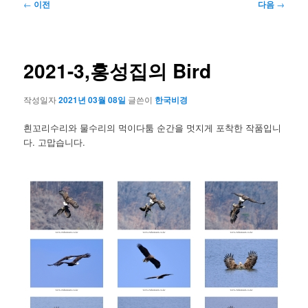
글
←
이전
다음
→
네
비
게
이
2021-3,홍성집의 Bird
션
작성일자
2021년 03월 08일
글쓴이
한국비경
흰꼬리수리와 물수리의 먹이다툼 순간을 멋지게 포착한 작품입니
다. 고맙습니다.