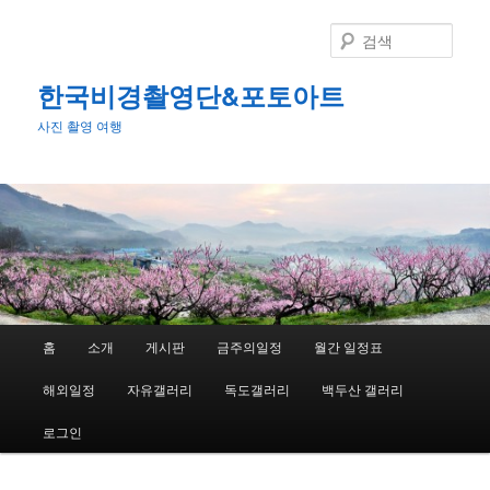
첫
번
검
째
색
컨
한국비경촬영단&포토아트
텐
사진 촬영 여행
츠
로
뛰
어
넘
기
메
홈
소개
게시판
금주의일정
월간 일정표
인
메
해외일정
자유갤러리
독도갤러리
백두산 갤러리
뉴
로그인