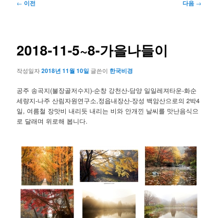
글
←
이전
다음
→
네
비
게
이
2018-11-5~8-가을나들이
션
작성일자
2018년 11월 10일
글쓴이
한국비경
공주 송곡지(불장골저수지)-순창 강천산-담양 일일레져타운-화순
세량지-나주 산림자원연구소,정읍내장산-장성 백암산으로의 2박4
일, 여름철 장맛비 내리듯 내리는 비와 안개낀 날씨를 맛난음식으
로 달래며 위로해 봅니다.