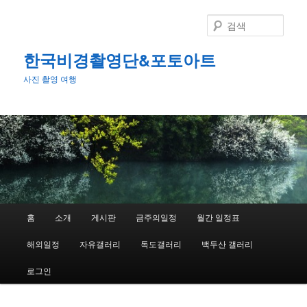
첫
번
검
째
색
컨
한국비경촬영단&포토아트
텐
사진 촬영 여행
츠
로
뛰
어
넘
기
메
홈
소개
게시판
금주의일정
월간 일정표
인
메
해외일정
자유갤러리
독도갤러리
백두산 갤러리
뉴
로그인