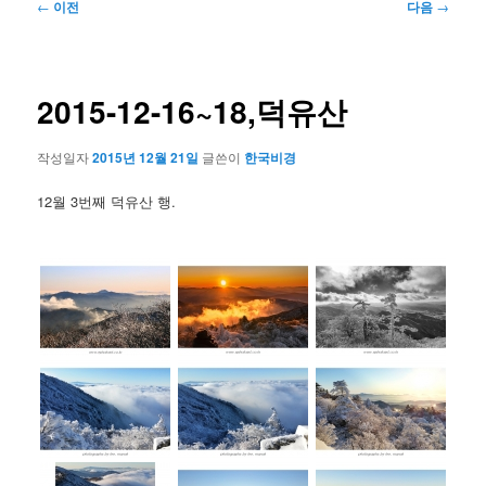
글
←
이전
다음
→
네
비
게
이
2015-12-16~18,덕유산
션
작성일자
2015년 12월 21일
글쓴이
한국비경
12월 3번째 덕유산 행.