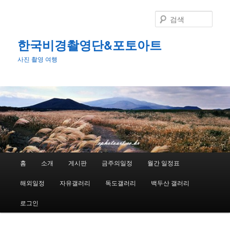
첫
번
검
째
색
컨
한국비경촬영단&포토아트
텐
사진 촬영 여행
츠
로
뛰
어
넘
기
메
홈
소개
게시판
금주의일정
월간 일정표
인
메
해외일정
자유갤러리
독도갤러리
백두산 갤러리
뉴
로그인