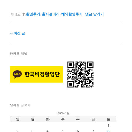
카테고리:
촬영후기
,
출사갤러리
,
해외촬영후기
|
댓글 남기기
글
←
이전 글
네
비
게
카카오 채널
이
션
날짜별 글보기
2026 8월
일
월
화
수
목
금
토
1
2
3
4
5
6
7
8