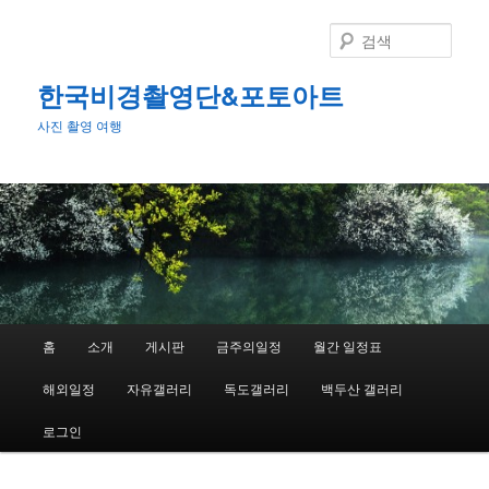
첫
두
번
번
검
째
째
색
컨
컨
한국비경촬영단&포토아트
텐
텐
사진 촬영 여행
츠
츠
로
로
뛰
뛰
어
어
넘
넘
기
기
메
홈
소개
게시판
금주의일정
월간 일정표
인
메
해외일정
자유갤러리
독도갤러리
백두산 갤러리
뉴
로그인