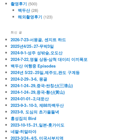
촬영후기
(500)
백두산
(28)
해외촬영후기
(123)
최신 글
2026-7-23-서몽골, 센지트 하드
2025년4/25~27-무박3일
2024-9-1-성주 성밖숲,오도산
2024-7-22,영월 상동-삼척 대이리 이끼폭포
백두산 여행중 Episodes
2024년 5/22~25일,제주도,완도 구계등
2024-2-29~3-6, 몽골
2024-1-24~29,중국-싼칭산(三淸山)
2024-1-24~29,중국-황산(黃山)
2024-01-01~2,대둔산
2023-9-3~10-3, 제88차백두산
2023-9, 도심의 초가을들녁
홍성집의 Bird
2023-10-15~21,일본-홋가이도
네팔-히말라야
2023-3/24~4/5, 미국서부지역