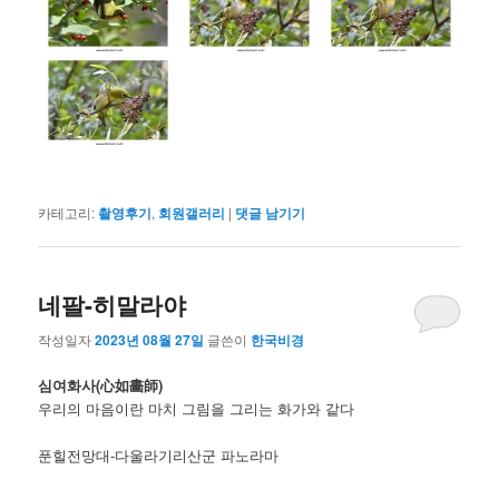
카테고리:
촬영후기
,
회원갤러리
|
댓글 남기기
네팔-히말라야
작성일자
2023년 08월 27일
글쓴이
한국비경
심여화사(心如畵師)
우리의 마음이란 마치 그림을 그리는 화가와 같다
푼힐전망대-다울라기리산군 파노라마