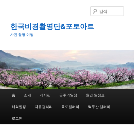
첫
번
검
째
색
컨
한국비경촬영단&포토아트
텐
사진 촬영 여행
츠
로
뛰
어
넘
기
메
홈
소개
게시판
금주의일정
월간 일정표
인
메
해외일정
자유갤러리
독도갤러리
백두산 갤러리
뉴
로그인