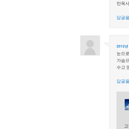
만옥사
답글을
2012년
눈으로
가슴으
수고 
답글을
고