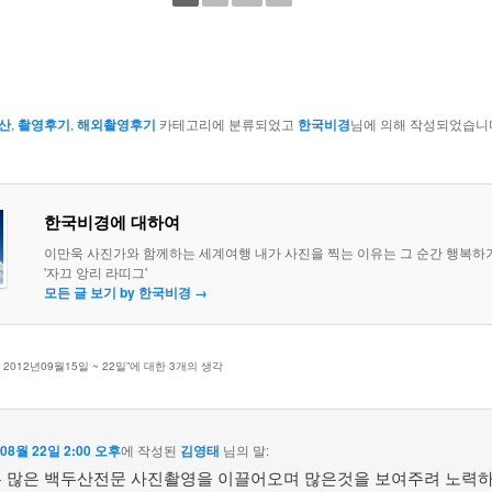
산
,
촬영후기
,
해외촬영후기
카테고리에 분류되었고
한국비경
님에 의해 작성되었습니
한국비경에 대하여
이만욱 사진가와 함께하는 세계여행 내가 사진을 찍는 이유는 그 순간 행복하
'자끄 앙리 라띠그'
모든 글 보기 by 한국비경
→
2012년09월15일 ~ 22일
”에 대한 3개의 생각
 08월 22일 2:00 오후
에 작성된
김영태
님의 말:
 많은 백두산전문 사진촬영을 이끌어오며 많은것을 보여주려 노력하