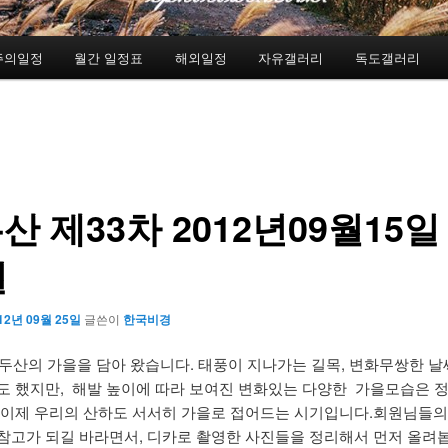
주의일정
월간 일정표
해외일정
자유갤러리
독도갤러리
산 제33차 2012년09월15일 
일
12년 09월 25일
글쓴이
한국비경
 백두산의 가을을 담아 왔습니다. 태풍이 지나가는 길목, 변화무쌍한 
도 했지만, 해발 높이에 따라 보여진 변화있는 다양한 가을모습은 
 이제 우리의 산하도 서서히 가을로 접어드는 시기입니다.회원님들
참고가 되길 바라면서, 디카로 촬영한 사진들을 정리해서 먼저 올려봅