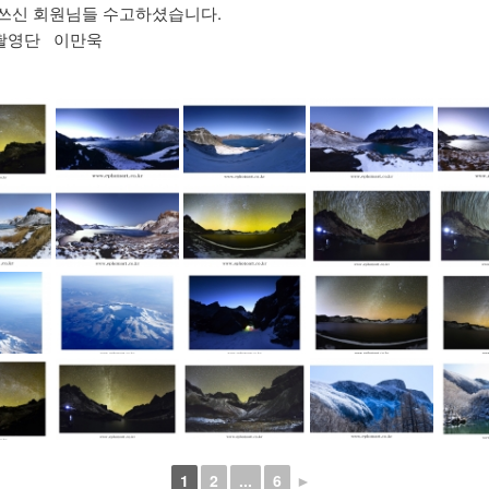
쓰신 회원님들 수고하셨습니다.
촬영단 이만욱
1
2
...
6
►