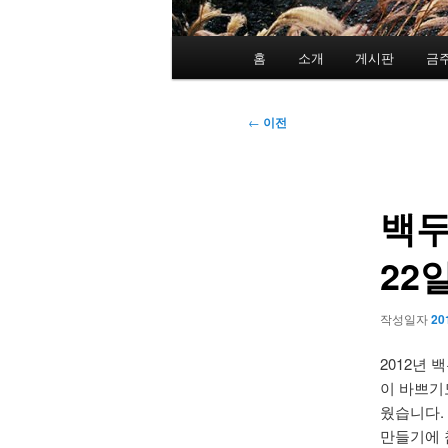
메
홈
소개
게시판
금
인
메
뉴
글
←
이전
네
비
게
백두
이
션
22
작성일자
20
2012년
이 바쁘기
웠습니다.
만들기에 