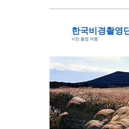
첫
번
째
한국비경촬영
컨
사진 촬영 여행
텐
츠
로
뛰
어
넘
기